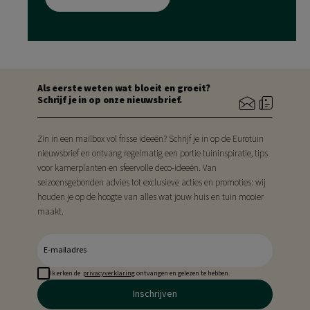
Als eerste weten wat bloeit en groeit?
Schrijf je in op onze nieuwsbrief.
Zin in een mailbox vol frisse ideeën? Schrijf je in op de Eurotuin
nieuwsbrief en ontvang regelmatig een portie tuininspiratie, tips
voor kamerplanten en sfeervolle deco-ideeën. Van
seizoensgebonden advies tot exclusieve acties en promoties: wij
houden je op de hoogte van alles wat jouw huis en tuin mooier
maakt.
Ik erken de
privacyverklaring
ontvangen en gelezen te hebben.
Inschrijven