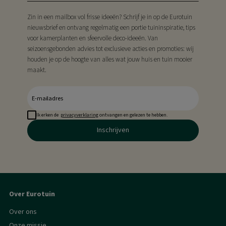
Zin in een mailbox vol frisse ideeën? Schrijf je in op de Eurotuin
nieuwsbrief en ontvang regelmatig een portie tuininspiratie, tips
voor kamerplanten en sfeervolle deco-ideeën. Van
seizoensgebonden advies tot exclusieve acties en promoties: wij
houden je op de hoogte van alles wat jouw huis en tuin mooier
maakt.
Ik erken de
privacyverklaring
ontvangen en gelezen te hebben.
Inschrijven
Over Eurotuin
Over ons
Onze missie