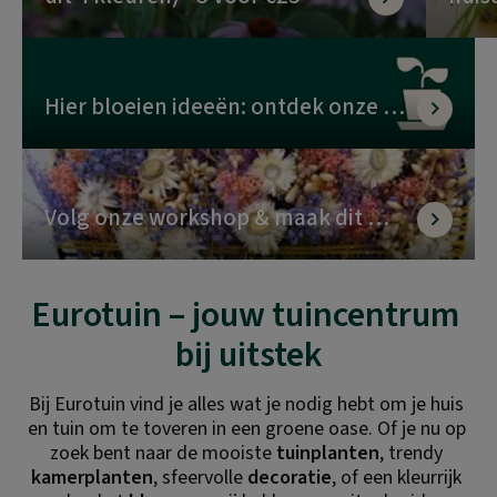
soor
Hier bloeien ideeën: ontdek onze 
activiteiten
Volg onze workshop & maak dit 
bloemstuk!
Eurotuin – jouw tuincentrum 
bij uitstek
Bij Eurotuin vind je alles wat je nodig hebt om je huis 
en tuin om te toveren in een groene oase. Of je nu op 
zoek bent naar de mooiste 
tuinplanten
, trendy 
kamerplanten
, sfeervolle 
decoratie
, of een kleurrijk 