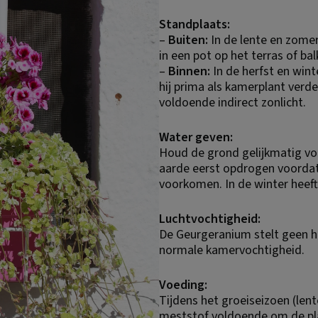
Standplaats:
– 
Buiten:
 In de lente en zome
in een pot op het terras of ba
– 
Binnen:
 In de herfst en win
hij prima als kamerplant verde
voldoende indirect zonlicht.
Water geven:
Houd de grond gelijkmatig voc
aarde eerst opdrogen voordat
voorkomen. In de winter heeft
Luchtvochtigheid:
De Geurgeranium stelt geen ho
normale kamervochtigheid.
Voeding:
Tijdens het groeiseizoen (lent
meststof voldoende om de pla