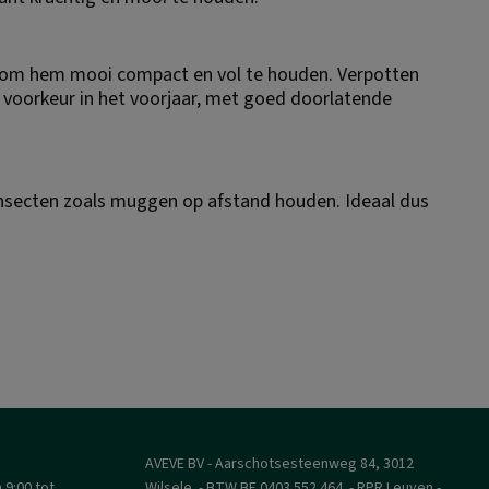
ar om hem mooi compact en vol te houden. Verpotten 
bij voorkeur in het voorjaar, met goed doorlatende 
insecten zoals muggen op afstand houden. Ideaal dus 
AVEVE BV - Aarschotsesteenweg 84, 3012 
9:00 tot 
Wilsele  - BTW BE 0403.552.464  - RPR Leuven - 