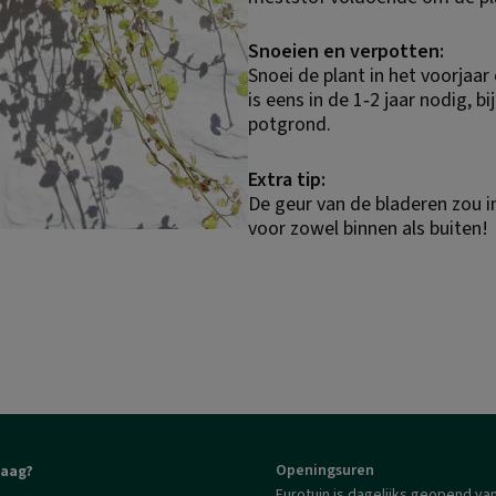
Snoeien en verpotten:
Snoei de plant in het voorja
is eens in de 1‑2 jaar nodig, 
potgrond.
Extra tip:
De geur van de bladeren zou 
voor zowel binnen als buiten!
Openingsuren
raag?
Eurotuin is dagelijks geopend van 